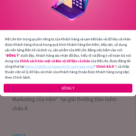
MB Ageas Life tiếp tục được vinh danh “Nơi làm 
việc tốt nhất Việt Nam"
MB Life tôn trọng quyền riêng tư của Khách hàng và cam kết bảo vệ dữ liệu cá nhân
được Khách hàng chia sẻ trong quá trình Khách hàng tìm kiếm, tiếp cận, sử dụng
các nền tảng điện tử và dịch vụ, sản phẩm của MB Life. Bằng việc bấm vào nút
“
ĐỒNG Ý
” dưới đây, Khách hàng xác nhận đã đọc, hiểu rõ và đồng ý với toàn bộ nội
dung của
Chính sách bảo mật và Bảo vệ dữ liệu cá nhân
của MB Life, được đăng tải
2024
công khai tại
https://mblife.vn/page/chinh-sach-bao-mat
(“
Chính Sách
”) và chấp
thuận việc xử lý dữ liệu cá nhân của Khách hàng (hoặc được Khách hàng cung cấp)
theo Chính Sách.
ĐỒNG Ý
MB Ageas Life được vinh danh “Chiến dịch 
Marketing của năm”  tại giải thưởng Bảo hiểm 
châu Á 