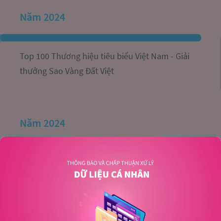
Năm 2024
Top 100 Thương hiệu tiêu biểu Việt Nam - Giải 
thưởng Sao Vàng Đất Việt
Năm 2024
Top 10 Nhãn hiệu nổi tiếng Việt Nam ngành Bảo 
hiểm – Tài chính