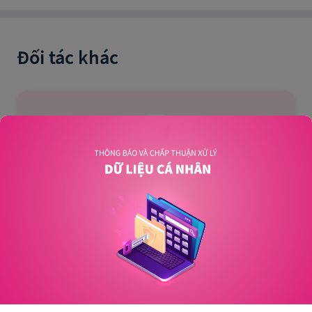
Đối tác khác
Ngân hàng TMCP Quân Đội (MB)