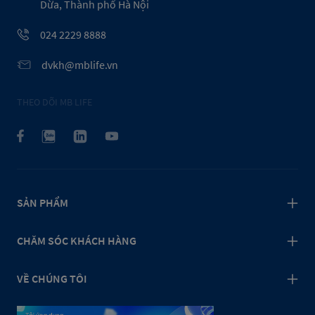
Dừa, Thành phố Hà Nội
024 2229 8888
dvkh@mblife.vn
THEO DÕI MB LIFE
SẢN PHẨM
CHĂM SÓC KHÁCH HÀNG
VỀ CHÚNG TÔI