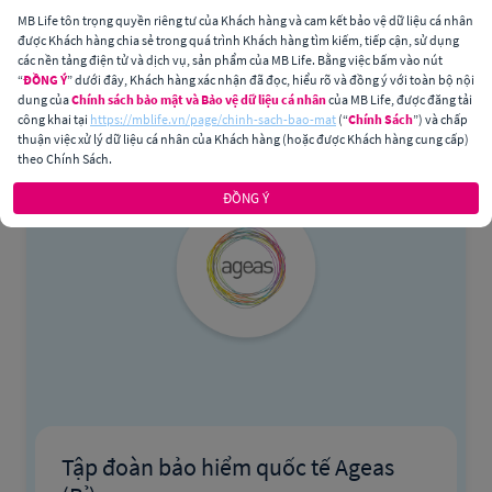
MB Life tôn trọng quyền riêng tư của Khách hàng và cam kết bảo vệ dữ liệu cá nhân
được Khách hàng chia sẻ trong quá trình Khách hàng tìm kiếm, tiếp cận, sử dụng
các nền tảng điện tử và dịch vụ, sản phẩm của MB Life. Bằng việc bấm vào nút
“
ĐỒNG Ý
” dưới đây, Khách hàng xác nhận đã đọc, hiểu rõ và đồng ý với toàn bộ nội
dung của
Chính sách bảo mật và Bảo vệ dữ liệu cá nhân
của MB Life, được đăng tải
công khai tại
https://mblife.vn/page/chinh-sach-bao-mat
(“
Chính Sách
”) và chấp
thuận việc xử lý dữ liệu cá nhân của Khách hàng (hoặc được Khách hàng cung cấp)
theo Chính Sách.
ĐỒNG Ý
Tập đoàn bảo hiểm quốc tế Ageas