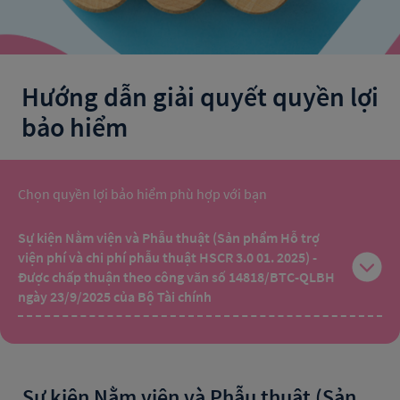
Hướng dẫn giải quyết quyền lợi
bảo hiểm
Chọn quyền lợi bảo hiểm phù hợp với bạn
Sự kiện Nằm viện và Phẫu thuật (Sản phẩm Hỗ trợ
viện phí và chi phí phẫu thuật HSCR 3.0 01. 2025) -
Được chấp thuận theo công văn số 14818/BTC-QLBH
ngày 23/9/2025 của Bộ Tài chính
Sự kiện Nằm viện và Phẫu thuật (Sản