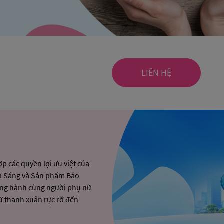
LIÊN HỆ
p các quyền lợi ưu việt của
a Sáng
và
Sản phẩm Bảo
ồng hành cùng người phụ nữ
từ thanh xuân rực rỡ đến