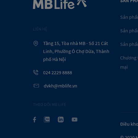
SẢN PH
Sản phẩ
LIÊN HỆ
Sản phẩ
Tầng 15, Tòa nhà MB - Số 21 Cát
Sản phẩ
Linh, Phường Ô Chợ Dừa, Thành
Chương 
phố Hà Nội
mại
024 2229 8888
dvkh@mblife.vn
THEO DÕI MB LIFE
Điều kho
© 2020
M