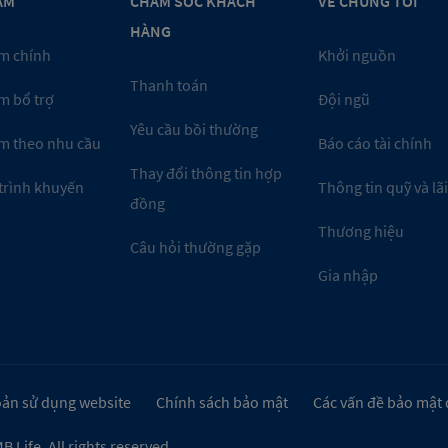
ẨM
CHĂM SÓC KHÁCH
VỀ CHÚNG TÔI
HÀNG
m chính
Khởi nguồn
Thanh toán
m bổ trợ
Đội ngũ
Yêu cầu bồi thường
m theo nhu cầu
Báo cáo tài chính
Thay đổi thông tin hợp
trình khuyến
Thông tin quỹ và lãi
đồng
Thương hiệu
Câu hỏi thường gặp
Gia nhập
ản sử dụng website
Chính sách bảo mật
Các vấn đề bảo mật
B Life.
All rights reserved.