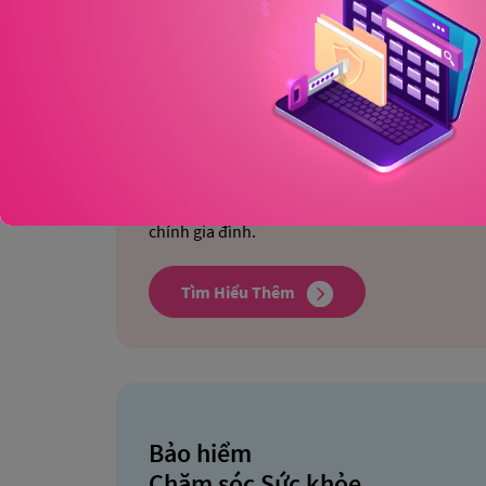
Gói giải pháp bảo hiểm
Toàn Gia Hạnh Phúc
Gói giải pháp bảo hiểm Toàn Gia Hạnh Phúc kết
từ các sản phẩm:
Bảo hiểm Liên kết chung,
Bảo
(Bản Nâng cao)
và
Bảo hiểm Chăm sóc sức khỏ
diện trước các rủi ro ốm đau, bệnh trọng cho đ
chính gia đình.
Tìm Hiểu Thêm
Bảo hiểm
Chăm sóc Sức khỏe