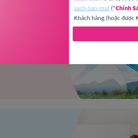
sach-bao-mat
(“
Chính S
Khách hàng (hoặc được K
 hợp các quyền lợi vượt trội
 hiểm Bệnh lý nghiêm trọng
e,
đồng hành bảo vệ toàn
ến bảo vệ sinh mạng và tài