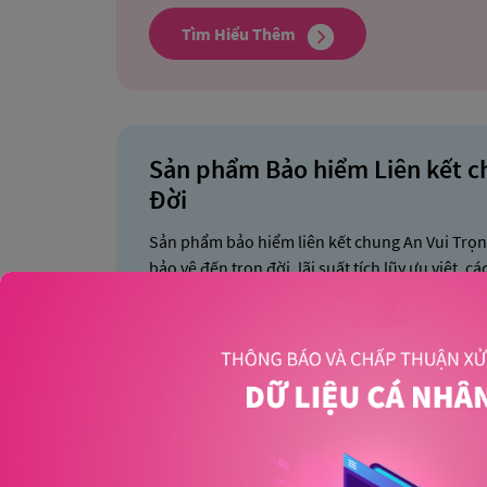
Tìm Hiểu Thêm
Sản phẩm Bảo hiểm Liên kết c
Đời
Sản phẩm bảo hiểm liên kết chung An Vui Trọn 
bảo vệ đến trọn đời, lãi suất tích lũy ưu việt, 
nên giải pháp tài chính linh hoạt và thiết thực
đ
những người thân yêu trên mọi hành trình, m
cuộc sống an vui dài lâu.
Tìm Hiểu Thêm