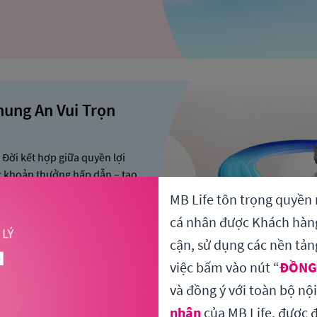
hung An Vui Trọn
Đời kết hợp giữa quyền lợi
các khoản thưởng hấp dẫn – tạo
ồng hành cùng Bạn và
MB Life tôn trọng quyền 
ọi bước chuyển mang đên
cá nhân được Khách hàng 
cận, sử dụng các nền tản
việc bấm vào nút “
ĐỒNG
và đồng ý với toàn bộ nộ
nhân
của MB Life, được đ