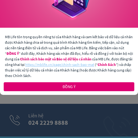
Văn phòng đại lý - Hà Nội
Thôn Hòa Xá, xã Đồng Phú, huyện Chương Mỹ, Thành phố
Hà Nội
MB Life tôn trọng quyền riêng tư của Khách hàng và cam kết bảo vệ dữ liệu cá nhân
được Khách hàng chia sẻ trong quá trình Khách hàng tìm kiếm, tiếp cận, sử dụng
các nền tảng điện tử và dịch vụ, sản phẩm của MB Life. Bằng việc bấm vào nút
VĂN PHÒNG ĐẠI LÝ
“
ĐỒNG Ý
” dưới đây, Khách hàng xác nhận đã đọc, hiểu rõ và đồng ý với toàn bộ nội
Văn phòng đại lý chính thức - Hà Nội
dung của
Chính sách bảo mật và Bảo vệ dữ liệu cá nhân
của MB Life, được đăng tải
công khai tại
https://mblife.vn/page/chinh-sach-bao-mat
(“
Chính Sách
”) và chấp
Tầng 12B, Tòa nhà Coninco, số 4 Tôn Thất Tùng, Kim Liên,
thuận việc xử lý dữ liệu cá nhân của Khách hàng (hoặc được Khách hàng cung cấp)
Đống Đa, Hà Nội
theo Chính Sách.
ĐỒNG Ý
TRỤ SỞ CHÍNH
Công ty TNHH Bảo Hiểm Nhân Thọ MB Ageas
Liên hệ
Tầng 15, Tòa nhà 21 Cát Linh, phường Cát Linh, quận Đống
024 2229 8888
Đa, Hà Nội