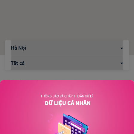
VĂN PHÒNG ĐẠI LÝ
Văn phòng đại lý - Hà Nội
Số 28, đường Nguyệt Quế 25, Vinhomes Riverside the
harmonny, phường Phúc Lợi, thành phố Hà Nội
VĂN PHÒNG ĐẠI LÝ