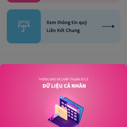
Xem thông tin quỹ
Liên Kết Chung
Gọi cho chúng tôi
024 2229 8888
Gửi email cho chúng tôi
dvkh@mblife.vn