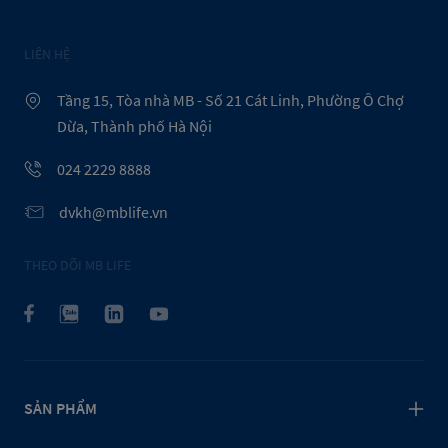
LIÊN HỆ
Tầng 15, Tòa nhà MB - Số 21 Cát Linh, Phường Ô Chợ
Dừa, Thành phố Hà Nội
024 2229 8888
dvkh@mblife.vn
THEO DÕI MB LIFE
SẢN PHẨM