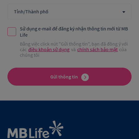
Sử dụng e-mail để đăng ký nhận thông tin mới từ MB
Life
Bằng việc click nút "Gửi thông tin", bạn đã đồng ý với
các
điều khoản sử dụng
và
chính sách bảo mật
của
chúng tôi
Gửi thông tin