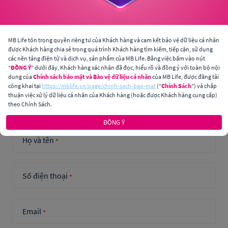
MB Life tôn trọng quyền riêng tư của Khách hàng và cam kết bảo vệ dữ liệu cá nhân
Câu hỏi thường gặp
được Khách hàng chia sẻ trong quá trình Khách hàng tìm kiếm, tiếp cận, sử dụng
Giải đáp các câu hỏi thường gặp
các nền tảng điện tử và dịch vụ, sản phẩm của MB Life. Bằng việc bấm vào nút
“
ĐỒNG Ý
” dưới đây, Khách hàng xác nhận đã đọc, hiểu rõ và đồng ý với toàn bộ nội
dung của
Chính sách bảo mật và Bảo vệ dữ liệu cá nhân
của MB Life, được đăng tải
công khai tại
https://mblife.vn/page/chinh-sach-bao-mat
(“
Chính Sách
”) và chấp
thuận việc xử lý dữ liệu cá nhân của Khách hàng (hoặc được Khách hàng cung cấp)
Liên Hệ
Với Chúng Tôi
theo Chính Sách.
ĐỒNG Ý
Họ và tên
*
Số điện thoại
*
Email
*