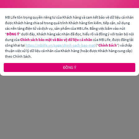
MB Life tôn trọng quyền riêng tư của Khách hàng và cam kết bảo vệ dữ liệu cá nhân
được Khách hàng chia sẻ trong quá trình Khách hàng tìm kiếm, tiếp cận, sử dụng
các nền tảng điện tử và dịch vụ, sản phẩm của MB Life. Bằng việc bấm vào nút
“
ĐỒNG Ý
” dưới đây, Khách hàng xác nhận đã đọc, hiểu rõ và đồng ý với toàn bộ nội
dung của
Chính sách bảo mật và Bảo vệ dữ liệu cá nhân
của MB Life, được đăng tải
công khai tại
https://mblife.vn/page/chinh-sach-bao-mat
(“
Chính Sách
”) và chấp
thuận việc xử lý dữ liệu cá nhân của Khách hàng (hoặc được Khách hàng cung cấp)
theo Chính Sách.
ĐỒNG Ý