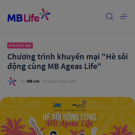
KHUYẾN MẠI
Chương trình khuyến mại "Hè sôi
động cùng MB Ageas Life"
By
MB Life
14 tháng 6 năm 2018