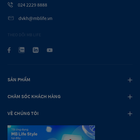
024 2229 8888
dvkh@mblife.vn
THEO DÕI MB LIFE
SẢN PHẨM
CHĂM SÓC KHÁCH HÀNG
VỀ CHÚNG TÔI