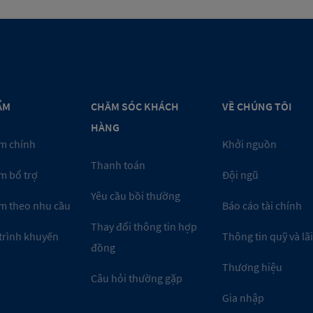
ẨM
CHĂM SÓC KHÁCH
VỀ CHÚNG TÔI
HÀNG
m chính
Khởi nguồn
Thanh toán
m bổ trợ
Đội ngũ
Yêu cầu bồi thường
m theo nhu cầu
Báo cáo tài chính
Thay đổi thông tin hợp
trình khuyến
Thông tin quỹ và lãi
đồng
Thương hiệu
Câu hỏi thường gặp
Gia nhập