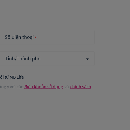
Số điện thoại
*
i từ MB Life
ồng ý với các
điều khoản sử dụng
và
chính sách