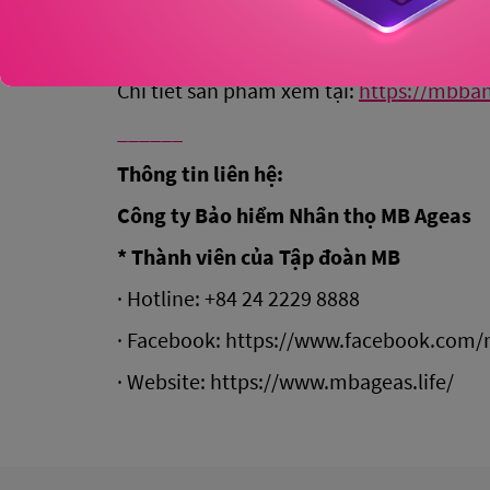
toàn diện trên App MBBank, với điều kiệ
Chi tiết sản phẩm xem tại:
https://mbba
______
Thông tin liên hệ:
Công ty Bảo hiểm Nhân thọ MB Ageas
* Thành viên của Tập đoàn MB
· Hotline: +84 24 2229 8888
· Facebook: https://www.facebook.com/m
· Website: https://www.mbageas.life/