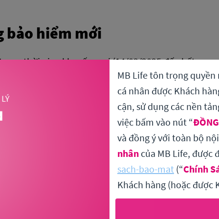
ng bảo hiểm mới
rong thời gian khuyến mại (14/03/2025 đến hết
MB Life tôn trọng quyền 
nh chậm nhất vào ngày 30/06/2025.
cá nhân được Khách hàng 
í trong thời gian cân nhắc (21 ngày kể từ ngày
cận, sử dụng các nền tản
ủ điều kiện nhận quà tặng cho Chương trình
việc bấm vào nút “
ĐỒNG
uà cho các khách hàng có các HĐBH đã qua thời
và đồng ý với toàn bộ nộ
1/07/2025.
nhân
của MB Life, được đ
sach-bao-mat
(“
Chính S
ặng cho khách hàng
Khách hàng (hoặc được K
 của chương trình sẽ được nhận quà tặng là tiền
ng đã mua sản phẩm Shield Up: Bảo vệ sức khỏe