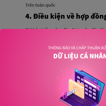
Trên toàn quốc
4. Điều kiện về hợp đồ
Phí bảo hiểm năm đầu được nộp đầy đủ t
ngày 30/06/2025) và HĐBH được phát hà
HĐBH của BMBH không bị hủy/thay đổi ph
BMBH nhận được HĐBH dẫn đến không đ
khuyến mại). MB Ageas Life chỉ tặng q
gian cân nhắc và/hoặc còn hiệu lực tại 2
5. Hình thức trao quà t
Khách hàng đạt đủ điều kiện nhận ưu đãi
1 triệu đồng qua Số tài khoản Khách hà