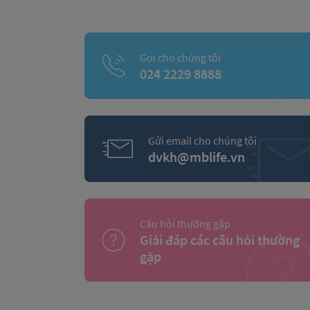
Gọi cho chúng tôi
024 2229 8888
Gửi email cho chúng tôi
dvkh@mblife.vn
Câu hỏi thường gặp
Giải đáp các câu hỏi thường
gặp