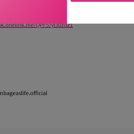
n hợp đồng đã qua 21 ngày cân nhắc.
nk.onelink.me/QPF5/yl30zoz1
bageaslife.official