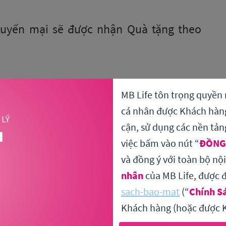
huyến mại sẽ được nhận Quà tặng theo
MB Life tôn trọng quyền 
cá nhân được Khách hàng 
cận, sử dụng các nền tản
việc bấm vào nút “
ĐỒNG
và đồng ý với toàn bộ nộ
nhân
của MB Life, được đ
sach-bao-mat
(“
Chính S
Khách hàng (hoặc được K