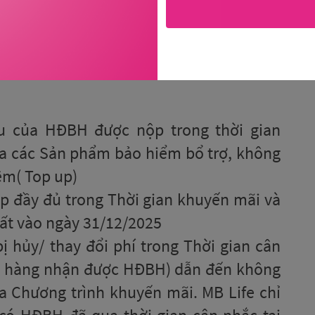
u của HĐBH được nộp trong thời gian
a các Sản phẩm bảo hiểm bổ trợ, không
êm( Top up)
 đầy đủ trong Thời gian khuyến mãi và
t vào ngày 31/12/2025
hủy/ thay đổi phí trong Thời gian cân
ch hàng nhận được HĐBH) dẫn đến không
a Chương trình khuyến mãi. MB Life chỉ