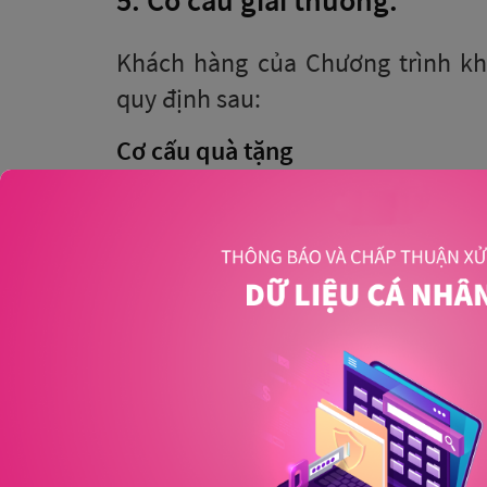
Khách hàng của Chương trình k
quy định sau:
Cơ cấu quà tặng