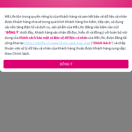
MB Life tôn trọng quyền riêng tư của Khách hàng và cam kết bảo vệ dữ liệu cá nhân
được Khách hàng chia sẻ trong quá trình Khách hàng tìm kiếm, tiếp cận, sử dụng
các nền tảng điện tử và dịch vụ, sản phẩm của MB Life. Bằng việc bấm vào nút
“
ĐỒNG Ý
” dưới đây, Khách hàng xác nhận đã đọc, hiểu rõ và đồng ý với toàn bộ nội
dung của
Chính sách bảo mật và Bảo vệ dữ liệu cá nhân
của MB Life, được đăng tải
công khai tại
https://mblife.vn/page/chinh-sach-bao-mat
(“
Chính Sách
”) và chấp
thuận việc xử lý dữ liệu cá nhân của Khách hàng (hoặc được Khách hàng cung cấp)
theo Chính Sách.
ĐỒNG Ý