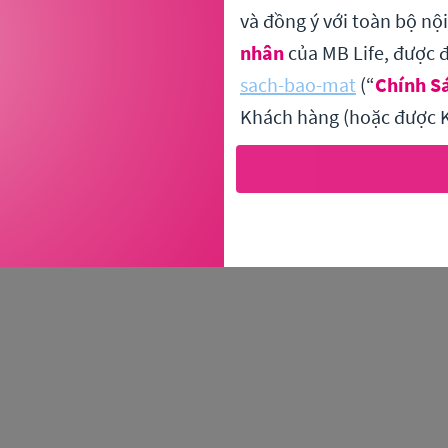
và đồng ý với toàn bộ nộ
nhân
của MB Life, được đ
An unexpected error has occurred
.
sach-bao-mat
(“
Chính S
Khách hàng (hoặc được K