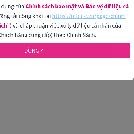
i dung của
Chính sách bảo mật và Bảo vệ dữ liệu cá
ăng tải công khai tại
https://mblife.vn/page/chinh-
ách
”) và chấp thuận việc xử lý dữ liệu cá nhân của
hách hàng cung cấp) theo Chính Sách.
ĐỒNG Ý