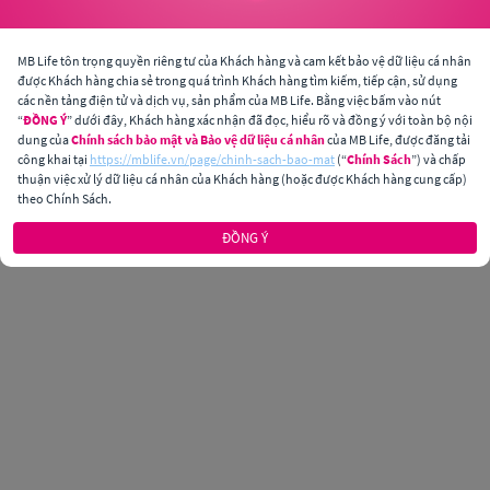
MB Life tôn trọng quyền riêng tư của Khách hàng và cam kết bảo vệ dữ liệu cá nhân
được Khách hàng chia sẻ trong quá trình Khách hàng tìm kiếm, tiếp cận, sử dụng
các nền tảng điện tử và dịch vụ, sản phẩm của MB Life. Bằng việc bấm vào nút
“
ĐỒNG Ý
” dưới đây, Khách hàng xác nhận đã đọc, hiểu rõ và đồng ý với toàn bộ nội
dung của
Chính sách bảo mật và Bảo vệ dữ liệu cá nhân
của MB Life, được đăng tải
công khai tại
https://mblife.vn/page/chinh-sach-bao-mat
(“
Chính Sách
”) và chấp
thuận việc xử lý dữ liệu cá nhân của Khách hàng (hoặc được Khách hàng cung cấp)
theo Chính Sách.
ĐỒNG Ý