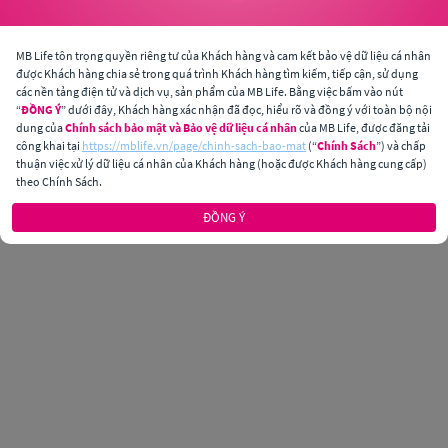
MB Life tôn trọng quyền riêng tư của Khách hàng và cam kết bảo vệ dữ liệu cá nhân
được Khách hàng chia sẻ trong quá trình Khách hàng tìm kiếm, tiếp cận, sử dụng
các nền tảng điện tử và dịch vụ, sản phẩm của MB Life. Bằng việc bấm vào nút
“
ĐỒNG Ý
” dưới đây, Khách hàng xác nhận đã đọc, hiểu rõ và đồng ý với toàn bộ nội
dung của
Chính sách bảo mật và Bảo vệ dữ liệu cá nhân
của MB Life, được đăng tải
công khai tại
https://mblife.vn/page/chinh-sach-bao-mat
(“
Chính Sách
”) và chấp
thuận việc xử lý dữ liệu cá nhân của Khách hàng (hoặc được Khách hàng cung cấp)
theo Chính Sách.
ĐỒNG Ý