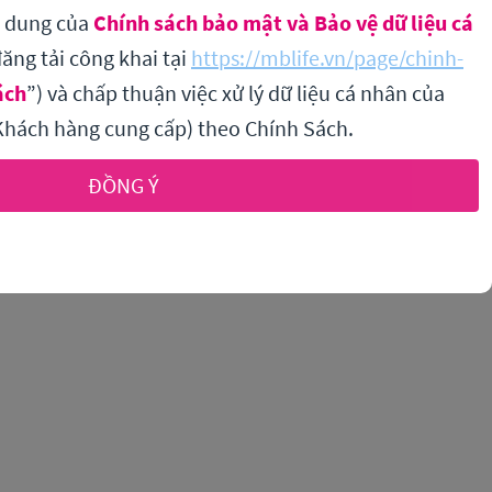
i dung của
Chính sách bảo mật và Bảo vệ dữ liệu cá
ăng tải công khai tại
https://mblife.vn/page/chinh-
ách
”) và chấp thuận việc xử lý dữ liệu cá nhân của
hách hàng cung cấp) theo Chính Sách.
ĐỒNG Ý