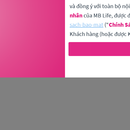
và đồng ý với toàn bộ nộ
nhân
của MB Life, được đ
An unexpected error has occurred
.
sach-bao-mat
(“
Chính S
Khách hàng (hoặc được K