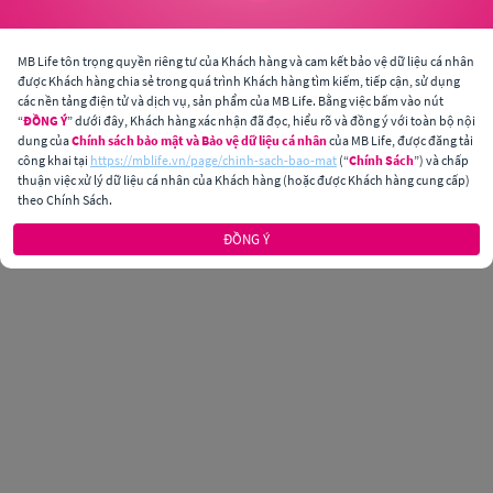
MB Life tôn trọng quyền riêng tư của Khách hàng và cam kết bảo vệ dữ liệu cá nhân
được Khách hàng chia sẻ trong quá trình Khách hàng tìm kiếm, tiếp cận, sử dụng
các nền tảng điện tử và dịch vụ, sản phẩm của MB Life. Bằng việc bấm vào nút
“
ĐỒNG Ý
” dưới đây, Khách hàng xác nhận đã đọc, hiểu rõ và đồng ý với toàn bộ nội
dung của
Chính sách bảo mật và Bảo vệ dữ liệu cá nhân
của MB Life, được đăng tải
công khai tại
https://mblife.vn/page/chinh-sach-bao-mat
(“
Chính Sách
”) và chấp
thuận việc xử lý dữ liệu cá nhân của Khách hàng (hoặc được Khách hàng cung cấp)
theo Chính Sách.
ĐỒNG Ý