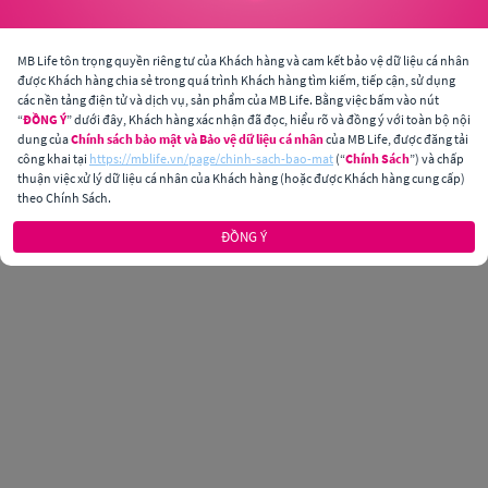
MB Life tôn trọng quyền riêng tư của Khách hàng và cam kết bảo vệ dữ liệu cá nhân
được Khách hàng chia sẻ trong quá trình Khách hàng tìm kiếm, tiếp cận, sử dụng
các nền tảng điện tử và dịch vụ, sản phẩm của MB Life. Bằng việc bấm vào nút
“
ĐỒNG Ý
” dưới đây, Khách hàng xác nhận đã đọc, hiểu rõ và đồng ý với toàn bộ nội
dung của
Chính sách bảo mật và Bảo vệ dữ liệu cá nhân
của MB Life, được đăng tải
công khai tại
https://mblife.vn/page/chinh-sach-bao-mat
(“
Chính Sách
”) và chấp
thuận việc xử lý dữ liệu cá nhân của Khách hàng (hoặc được Khách hàng cung cấp)
theo Chính Sách.
ĐỒNG Ý